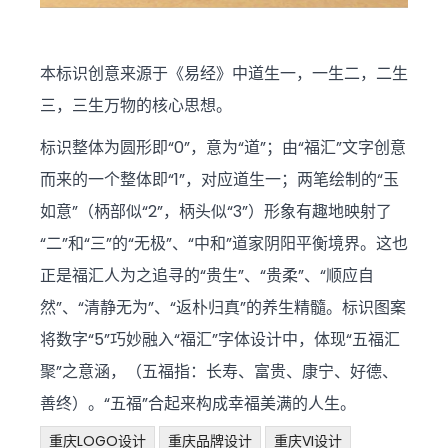
本标识创意来源于《易经》中道生一，一生二，二生
三，三生万物的核心思想。
标识整体为圆形即“0”，意为“道”；由“福汇”文字创意
而来的一个整体即“1”，对应道生一；两笔绘制的“玉
如意”（柄部似“2”，柄头似“3”）形象有趣地映射了
“二”和“三”的“无极”、“中和”道家阴阳平衡境界。这也
正是福汇人为之追寻的“贵生”、“贵柔”、“顺应自
然”、“清静无为”、“返朴归真”的养生精髓。标识图案
将数字“5”巧妙融入“福汇”字体设计中，体现“五福汇
聚”之意涵，（五福指：长寿、富贵、康宁、好德、
善终）。“五福”合起来构成幸福美满的人生。
重庆LOGO设计
重庆品牌设计
重庆VI设计